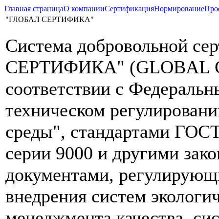
Главная страница
О компании
Сертификация
Нормирование
Про
"ГЛОБАЛ СЕРТИФИКА"
Система добровольной с
СЕРТИФИКА" (GLOBAL CE
соответствии с Федераль
техническом регулировани
среды", стандартами ГОС
серии 9000 и другими за
документами, регулирующи
внедрения систем экологи
менеджмента качества, си